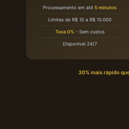
Processamento em até
5 minutos
Limites de R$ 10 a R$ 10.000
Taxa 0%
- Sem custos
Disponível 24/7
30% mais rápido
que