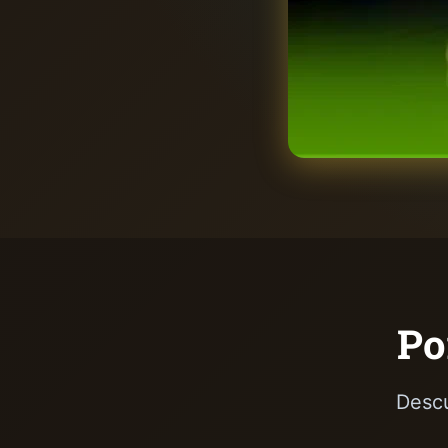
Po
Descu