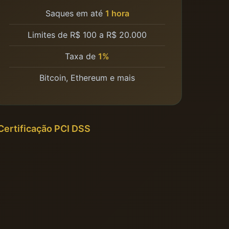
Saques em até
1 hora
Limites de R$ 100 a R$ 20.000
Taxa de
1%
Bitcoin, Ethereum e mais
Certificação PCI DSS