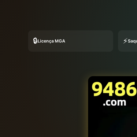
🔒
⚡
Licença MGA
Saq