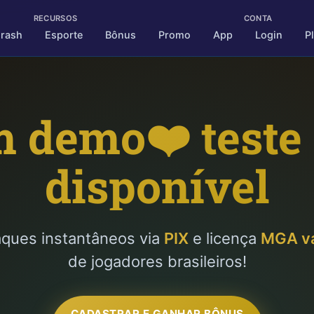
RECURSOS
CONTA
rash
Esporte
Bônus
Promo
App
Login
P
 demo❤️ teste 
disponível
aques instantâneos via
PIX
e licença
MGA vá
de jogadores brasileiros!
CADASTRAR E GANHAR BÔNUS